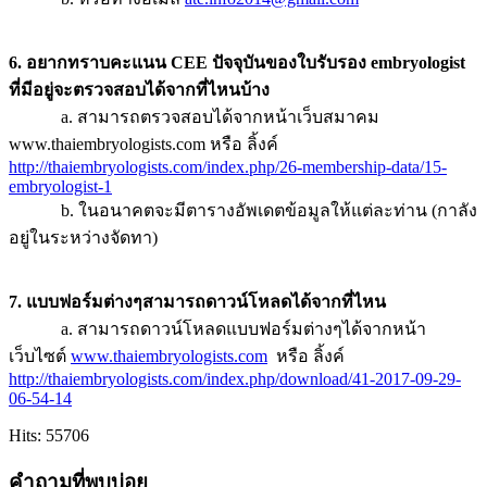
6. อยากทราบคะแนน CEE ปัจจุบันของใบรับรอง embryologist
ที่มีอยู่จะตรวจสอบได้จากที่ไหนบ้าง
a. สามารถตรวจสอบได้จากหน้าเว็บสมาคม
www.thaiembryologists.com หรือ ลิ้งค์
http://thaiembryologists.com/index.php/26-membership-data/15-
embryologist-1
b. ในอนาคตจะมีตารางอัพเดตข้อมูลให้แต่ละท่าน (กาลัง
อยู่ในระหว่างจัดทา)
7. แบบฟอร์มต่างๆสามารถดาวน์โหลดได้จากที่ไหน
a. สามารถดาวน์โหลดแบบฟอร์มต่างๆได้จากหน้า
เว็บไซต์
www.thaiembryologists.com
หรือ ลิ้งค์
http://thaiembryologists.com/index.php/download/41-2017-09-29-
06-54-14
Hits: 55706
คำถามที่พบบ่อย