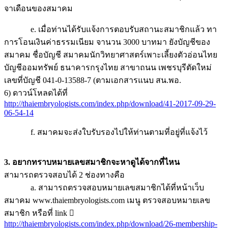
จาเดือนของสมาคม
e. เมื่อท่านได้รับแจ้งการตอบรับสถานะสมาชิกแล้ว ทา
การโอนเงินค่าธรรมเนียม จานวน 3000 บาทมา ยังบัญชีของ
สมาคม ชื่อบัญชี สมาคมนักวิทยาศาสตร์เพาะเลี้ยงตัวอ่อนไทย
บัญชีออมทรัพย์ ธนาคารกรุงไทย สาขาถนน เพชรบุรีตัดใหม่
เลขที่บัญชี 041-0-13588-7 (ตามเอกสารแนบ สน.พอ.
6) ดาวน์โหลดได้ที่
http://thaiembryologists.com/index.php/download/41-2017-09-29-
06-54-14
f. สมาคมจะส่งใบรับรองไปให้ท่านตามที่อยู่ที่แจ้งไว้
3. อยากทราบหมายเลขสมาชิกจะหาดูได้จากที่ไหน
สามารถตรวจสอบได้ 2 ช่องทางคือ
a. สามารถตรวจสอบหมายเลขสมาชิกได้ที่หน้าเว็บ
สมาคม www.thaiembryologists.com เมนู ตรวจสอบหมายเลข
สมาชิก หรือที่ link 
http://thaiembryologists.com/index.php/download/26-membership-