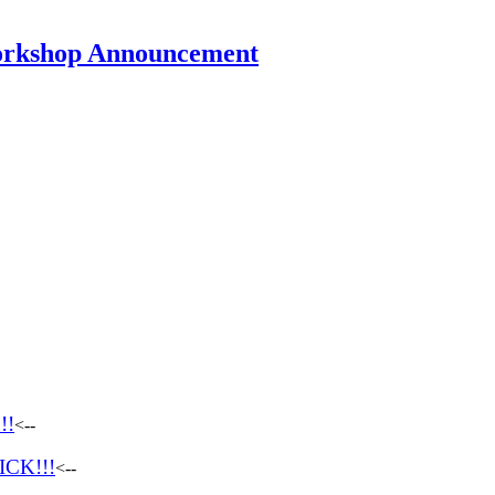
rkshop Announcement
!!
<--
ICK!!!
<--