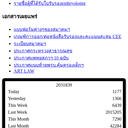
รายชื่อผู้ที่ได้รับใบรับรองembryologist
เอกสารเผยแพร่
แบบฟอร์มต่างๆของสมาคมฯ
เกณฑ์การออก/ต่อหนังสือรับรองและคะแนนสะสม CEE
ระเบียบสมาคมฯ
ประกาศกระทรวงสาธารณสุข
ประกาศแพทยสภาฯ 10 ฉบับ
ประกาศแนบท้ายพรบ.คุ้มครองเด็กฯ
ART LAW
2
0
3
1
8
3
9
Today
1177
Yesterday
1366
This Week
6439
Last Week
2015205
This Month
7290
Last Month
42284