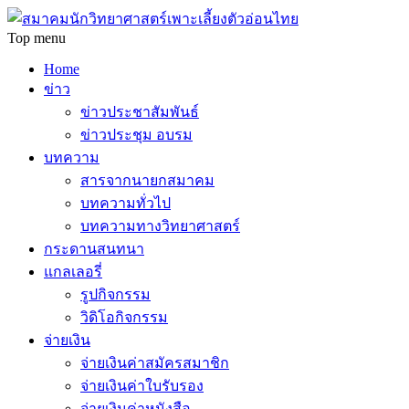
Top menu
Home
ข่าว
ข่าวประชาสัมพันธ์
ข่าวประชุม อบรม
บทความ
สารจากนายกสมาคม
บทความทั่วไป
บทความทางวิทยาศาสตร์
กระดานสนทนา
แกลเลอรี่
รูปกิจกรรม
วิดิโอกิจกรรม
จ่ายเงิน
จ่ายเงินค่าสมัครสมาชิก
จ่ายเงินค่าใบรับรอง
จ่ายเงินค่าหนังสือ