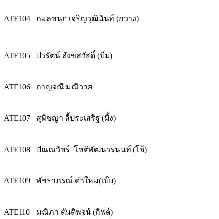
ATE104
กมลชนก เจริญวุฒินันท์ (กวาง)
ATE105
ปวรัตน์ สังขสวัสดิ์ (บีม)
ATE106
กาญจณี มณีวาศ
ATE107
สุพิชญา ลี้ประเสริฐ (มิ้ง)
ATE108
ปัณณวัชร์ โชติพัฒนวรนนท์ (โจ้)
ATE109
พัชราภรณ์ ดำใหม่(เบ๊บ)
ATE110
มณิภา ตันติพจน์ (กิฟต์)