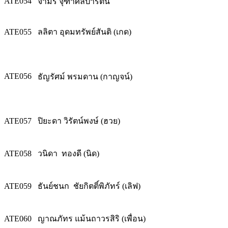
ATE054
จามรี จุฑาศิลปารัตน์
ATE055
ลลิตา อุดมทรัพย์สันติ (เกด)
ATE056
ธัญรัศม์ พรมดาน (กาญจน์)
ATE057
ปิยะดา วิรัตน์พงษ์ (ฮวย)
ATE058
วนิดา ทองดี (นิด)
ATE059
ธันย์ชนก ชัยกิตติ์พิภัทร์ (เลิฟ)
ATE060
ญาณภัทร แม้นถาวรสิริ (เพื่อน)