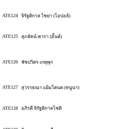
ATE124
จิรัฐติกาล ไชยา (โอปอล์)
ATE125
สุภลัคน์ พารา (มิ้นต์)
ATE126
ชัชปวิตร เกตุพุก
ATE127
สุวรรธณา แย้มโตนด (หนูนา)
ATE128
อภิรดี จิรัฐติกาลโชติ