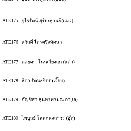
ATE175
จุไรรัตน์ สุริยะฐานธี(แมว)
ATE176
สวัสดิ์ ไตรตรึงทัศนา
ATE177
ตุลยดา โนนเวียงแก (แต้ว)
ATE178
ธิดา รัตนะจิตร (เจี๊ยบ)
ATE179
กัญชิสา สุนทรพรประภา(เจ)
ATE180
ไพบูลย์ โฉลกคงถาวร (อู๊ด)