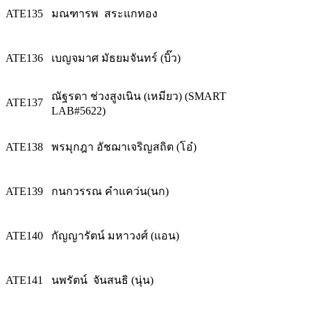
ATE135
มณฑารพ สระแกทอง
ATE136
เบญจมาศ มัธยมจันทร์ (บิ๊ว)
ณัฐรดา ช่วงสูงเนิน (เหมียว) (SMART
ATE137
LAB#5622)
ATE138
พรมุกฎา อัชฌาเจริญสถิต (โอ๋)
ATE139
กนกวรรณ คำแคว่น(นก)
ATE140
กัญญารัตน์ มหาวงศ์ (แอน)
ATE141
นพรัตน์ จันสนธิ (นุ่น)