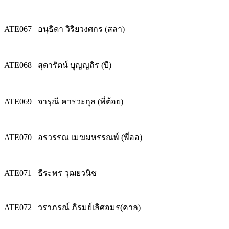
ATE067
อนุธิดา วิริยวงศกร (สลา)
ATE068
สุดารัตน์ บุญญถิร (บี)
ATE069
จารุณี คารวะกุล (พี่ต้อย)
ATE070
อรวรรณ เมฆมหรรณพ์ (พี่ออ)
ATE071
ธีระพร วุฒยวนิช
ATE072
วราภรณ์ ภิรมย์เลิศอมร(คาล)