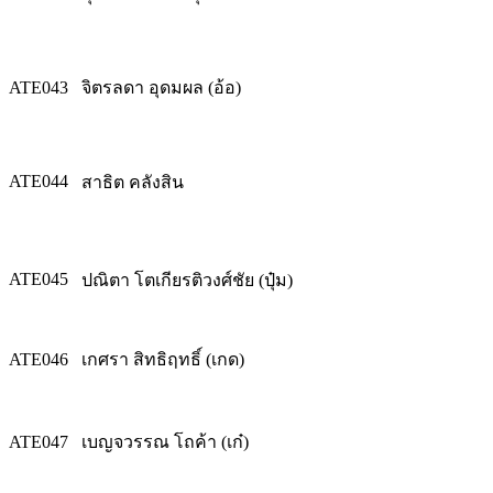
ATE043
จิตรลดา อุดมผล (อ้อ)
ATE044
สาธิต คลังสิน
ATE045
ปณิตา โตเกียรติวงศ์ชัย (ปุ๋ม)
ATE046
เกศรา สิทธิฤทธิ์ (เกด)
ATE047
เบญจวรรณ โถค้า (เก๋)