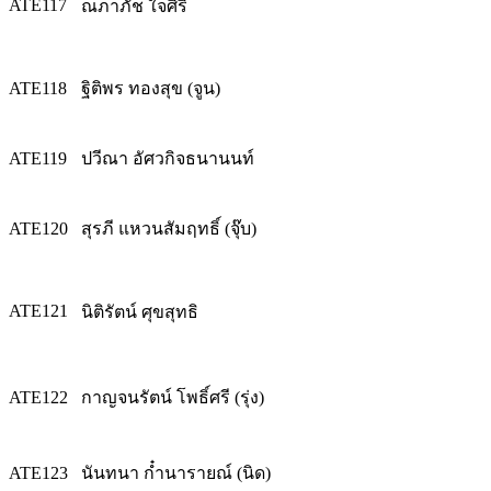
ATE117
ณภาภัช ใจศิริ
ATE118
ฐิติพร ทองสุข (จูน)
ATE119
ปวีณา อัศวกิจธนานนท์
ATE120
สุรภี แหวนสัมฤทธิ์ (จุ๊บ)
ATE121
นิติรัตน์ ศุขสุทธิ
ATE122
กาญจนรัตน์ โพธิ์ศรี (รุ่ง)
ATE123
นันทนา ก๋ำนารายณ์ (นิด)