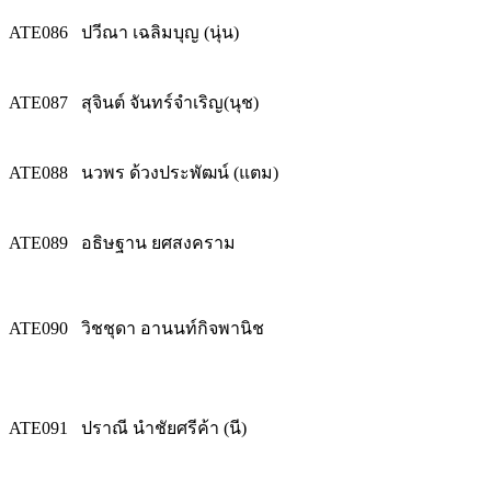
ATE086
ปวีณา เฉลิมบุญ (นุ่น)
ATE087
สุจินต์ จันทร์จำเริญ(นุช)
ATE088
นวพร ด้วงประพัฒน์ (แตม)
ATE089
อธิษฐาน ยศสงคราม
ATE090
วิชชุดา อานนท์กิจพานิช
ATE091
ปราณี นำชัยศรีค้า (นี)