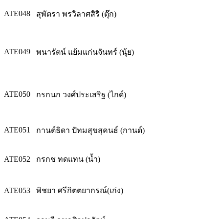
ATE048
สุพัตรา พรวิลาศสิริ (ตุ๊ก)
ATE049
พนารัตน์ แย้มแก่นจันทร์ (นุ้ย)
ATE050
กรกนก วงศ์ประเสริฐ (ไกด์)
ATE051
กานต์ธิดา ปัทมสุขสุคนธ์ (กานต์)
ATE052
กรกช ทดแทน (น้ำ)
ATE053
พิชยา ศรีกิตตยากรณ์(เก่ง)