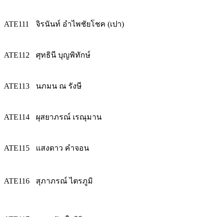
ATE111
จิรนันท์ อำไพชัยโชค (เปา)
ATE112
ศุทธินี บุญพิทักษ์
ATE113
นภมน ณ รังษี
ATE114
ผุสยาภรณ์ เรณุมาน
ATE115
แสงดาว คำจอน
ATE116
สุภาภรณ์ ไตรภูมิ