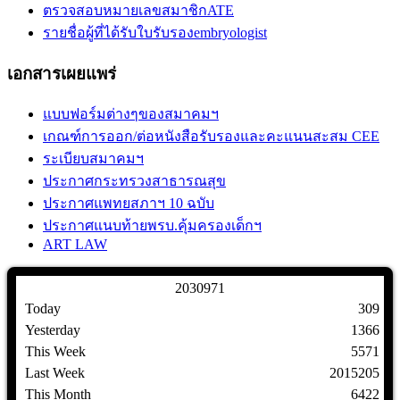
ตรวจสอบหมายเลขสมาชิกATE
รายชื่อผู้ที่ได้รับใบรับรองembryologist
เอกสารเผยแพร่
แบบฟอร์มต่างๆของสมาคมฯ
เกณฑ์การออก/ต่อหนังสือรับรองและคะแนนสะสม CEE
ระเบียบสมาคมฯ
ประกาศกระทรวงสาธารณสุข
ประกาศแพทยสภาฯ 10 ฉบับ
ประกาศแนบท้ายพรบ.คุ้มครองเด็กฯ
ART LAW
2
0
3
0
9
7
1
Today
309
Yesterday
1366
This Week
5571
Last Week
2015205
This Month
6422