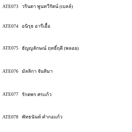
ATE073
วรินดา พูนทวีรัตน์ (เบลล์)
ATE074
อนิรุธ อารีเอื้อ
ATE075
ธัญญลักษณ์ ฤทธิ์ฤดี (พลอย)
ATE076
มัลลิกา จันทิมา
ATE077
รักตพร ศรแก้ว
ATE078
พัทธนันท์ คำกอแก้ว