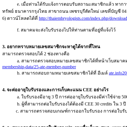
e. เมื่อท่านได้รับแจ้งการตอบรับสถานะสมาชิกแล้ว ทาการโอน
ทรัพย์ ธนาคารกรุงไทย สาขาถนน เพชรบุรีตัดใหม่ เลขที่บัญชี 
6) ดาวน์โหลดได้ที่
http://thaiembryologists.com/index.php/downlo
f. สมาคมจะส่งใบรับรองไปให้ท่านตามที่อยู่ที่แจ้งไว้
3. อยากทราบหมายเลขสมาชิกจะหาดูได้จากที่ไหน
สามารถตรวจสอบได้ 2 ช่องทางคือ
a. สามารถตรวจสอบหมายเลขสมาชิกได้ที่หน้าเว็บสมาคม www.
membership-data/25-ate-member-number
b. สามารถสอบถามหมายเลขสมาชิกได้ที่ อีเมล์
ate.info
4. จะต่ออายุใบรับรองและการเก็บคะแนน CEE อย่างไร
a. ใบรับรองมีอายุ 3 ปี การต่ออายุใบรับรองมีค่าใช้จ่าย 50
b. ผู้ที่สามารถต่อใบรับรองได้ต้องมี CEE 30 credits ใน 3 ปี
c. สามารถตรวจสอบเกณฑ์การออกใบรับรอง การต่อใบรับรอง