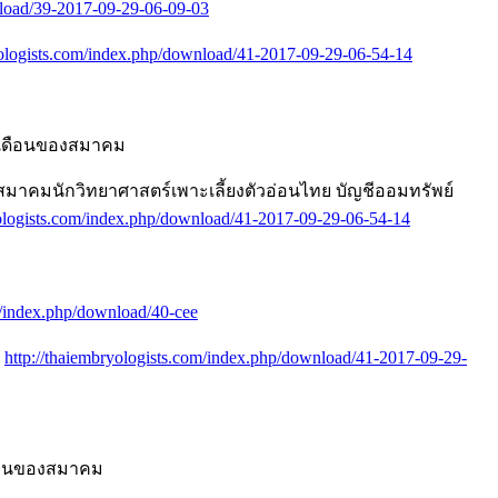
nload/39-2017-09-29-06-09-03
yologists.com/index.php/download/41-2017-09-29-06-54-14
าเดือนของสมาคม
มาคมนักวิทยาศาสตร์เพาะเลี้ยงตัวอ่อนไทย บัญชีออมทรัพย์
yologists.com/index.php/download/41-2017-09-29-06-54-14
m/index.php/download/40-cee
่
http://thaiembryologists.com/index.php/download/41-2017-09-29-
ดือนของสมาคม