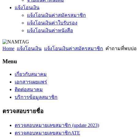
แจ้งโอนเงิน
แจ้งโอนเงินค่าสมัครสมาชิก
แจ้งโอนเงินค่าใบรับรอง
แจ้งโอนเงินค่าหนังสือ
Home
แจ้งโอนเงิน
แจ้งโอนเงินค่าสมัครสมาชิก
คำถามที่พบบ่อ
Menu
เกี่ยวกับสมาคม
เอกสารเผยแพร่
ติดต่อสมาคม
บริการข้อมูลสมาชิก
ตรวจสอบรายชื่อ
ตรวจสอบหมายเลขสมาชิก (update 2023)
ตรวจสอบหมายเลขสมาชิกATE