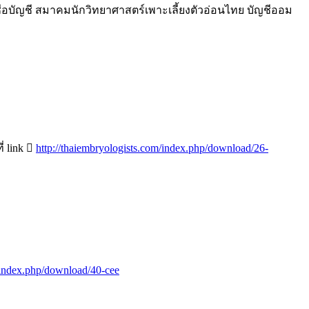
ัญชี สมาคมนักวิทยาศาสตร์เพาะเลี้ยงตัวอ่อนไทย บัญชีออม
 link 
http://thaiembryologists.com/index.php/download/26-
m/index.php/download/40-cee