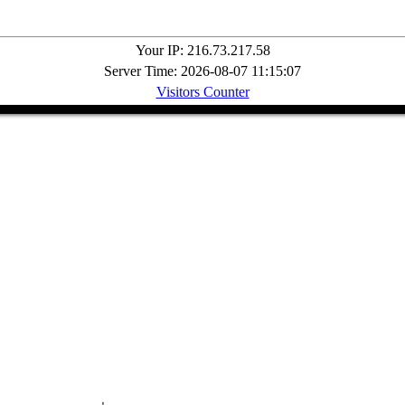
Your IP: 216.73.217.58
Server Time: 2026-08-07 11:15:07
Visitors Counter