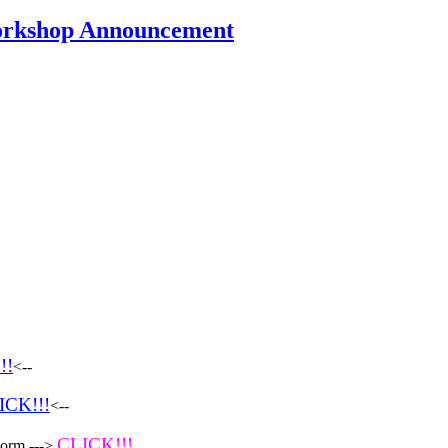
rkshop Announcement
!!
<--
ICK!!!
<--
CLICK!!!
Form --->