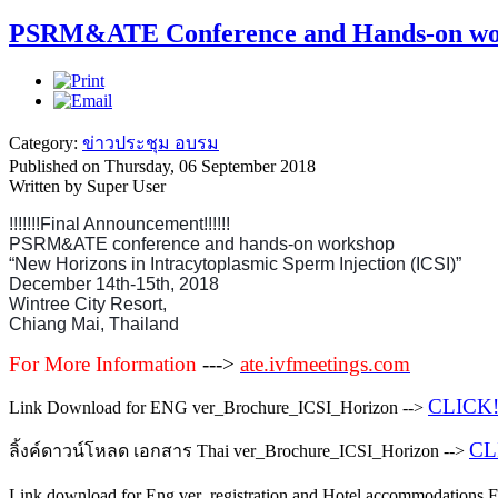
PSRM&ATE Conference and Hands-on wo
Category:
ข่าวประชุม อบรม
Published on Thursday, 06 September 2018
Written by Super User
!!!!!!!Final Announcement!!!!!!
PSRM&ATE conference and hands-on workshop
“New Horizons in Intracytoplasmic Sperm Injection (ICSI)”
December 14th-15th, 2018
Wintree City Resort,
Chiang Mai, Thailand
For More Information
--->
ate.ivfmeetings.com
CLICK!
Link Download for ENG ver_Brochure_ICSI_Horizon -->
CL
ลิ้งค์ดาวน์โหลด เอกสาร Thai ver_Brochure_ICSI_Horizon -->
Link download for Eng ver_registration and Hotel accommodations 